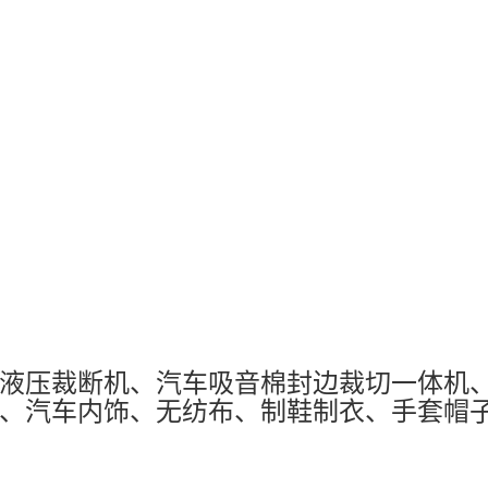
液压裁断机、汽车吸音棉封边裁切一体机
汽车内饰、无纺布、制鞋制衣、手套帽子、