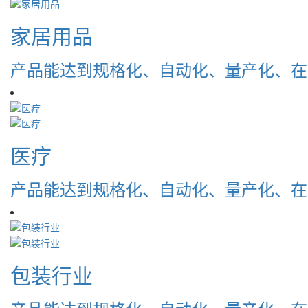
家居用品
产品能达到规格化、自动化、量产化、在
医疗
产品能达到规格化、自动化、量产化、在
包装行业