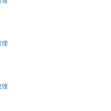
管理
管理
管理