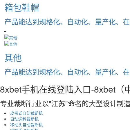
箱包鞋帽
产品能达到规格化、自动化、量产化、在
其他
产品能达到规格化、自动化、量产化、在
8xbet手机在线登陆入口-8xbet
专业裁断行业以"江苏"命名的大型设计制
皮带式自动裁断机
自动送料裁断机
移动头自动裁断机