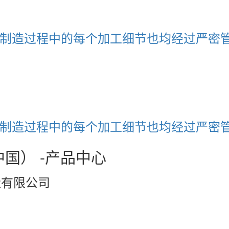
制造过程中的每个加工细节也均经过严密
制造过程中的每个加工细节也均经过严密
（中国） -产品中心
造有限公司