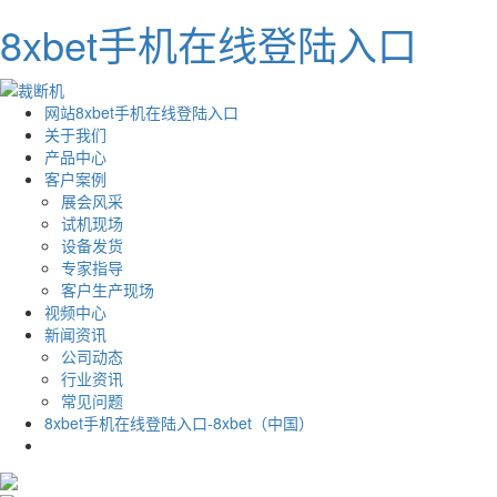
8xbet手机在线登陆入口
网站8xbet手机在线登陆入口
关于我们
产品中心
客户案例
展会风采
试机现场
设备发货
专家指导
客户生产现场
视频中心
新闻资讯
公司动态
行业资讯
常见问题
8xbet手机在线登陆入口-8xbet（中国）